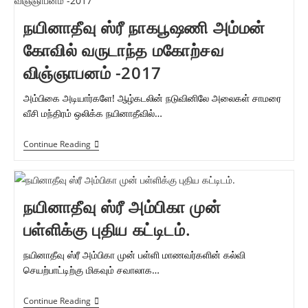
வேள்வித்திருவிழா
நயினாதீவு ஸ்ரீ நாகபூஷணி அம்மன்
கோவில் வருடாந்த மகோற்சவ
விஞ்ஞாபனம் -2017
அம்பிகை அடியார்களே! ஆழ்கடலின் நடுவினிலே அலைகள் சாமரை
வீசி மந்திரம் ஒலிக்க நயினாதீவில்…
நயினாதீவு
Continue Reading
ஸ்ரீ
நாகபூஷணி
அம்மன்
கோவில்
வருடாந்த
நயினாதீவு ஸ்ரீ அம்பிகா முன்
மகோற்சவ
விஞ்ஞாபனம்
பள்ளிக்கு புதிய கட்டிடம்.
-2017
நயினாதீவு ஸ்ரீ அம்பிகா முன் பள்ளி மாணவர்களின் கல்வி
செயற்பாட்டிற்கு மிகவும் சவாலாக…
நயினாதீவு
Continue Reading