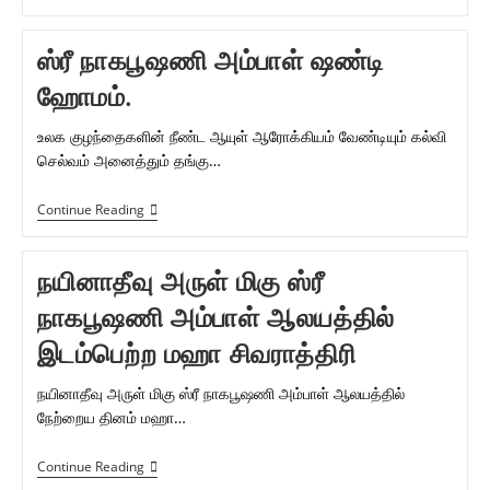
ஸ்ரீ
அம்பிகா
முன்
ஸ்ரீ நாகபூஷணி அம்பாள் ஷண்டி
பள்ளிக்கு
புதிய
ஹோமம்.
கட்டிடம்.
உலக குழந்தைகளின் நீண்ட ஆயுள் ஆரோக்கியம் வேண்டியும் கல்வி
செல்வம் அனைத்தும் தங்கு…
ஸ்ரீ
Continue Reading
நாகபூஷணி
அம்பாள்
ஷண்டி
நயினாதீவு அருள் மிகு ஸ்ரீ
ஹோமம்.
நாகபூஷணி அம்பாள் ஆலயத்தில்
இடம்பெற்ற மஹா சிவராத்திரி
நயினாதீவு அருள் மிகு ஸ்ரீ நாகபூஷணி அம்பாள் ஆலயத்தில்
நேற்றைய தினம் மஹா…
நயினாதீவு
Continue Reading
அருள்