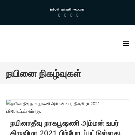
Skip
info@nainathivu.com
to
content
நயினை நிகழ்வுகள்
நயினாதீவு நாகபூஷணி அம்மன் உயர்
திருவிழா 2021 பிற்போடப்பட்டுள்ளது.