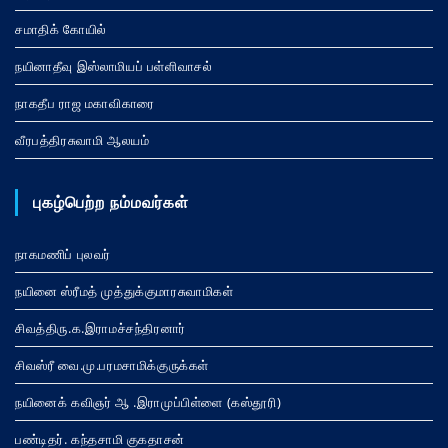
சமாதிக் கோயில்
நயினாதீவு இஸ்லாமியப் பள்ளிவாசல்
நாகதீப ராஜ மகாவிகாரை
வீரபத்திரசுவாமி ஆலயம்
புகழ்பெற்ற நம்மவர்கள்
நாகமணிப் புலவர்
நயினை ஸ்ரீமத் முத்துக்குமாரசுவாமிகள்
சிவத்திரு.க.இராமச்சந்திரனார்
சிவஸ்ரீ வை.மு.பரமசாமிக்குருக்கள்
நயினைக் கவிஞர் ஆ .இராமுப்பிள்ளை (கஸ்தூரி)
பண்டிதர். கந்தசாமி குகதாசன்