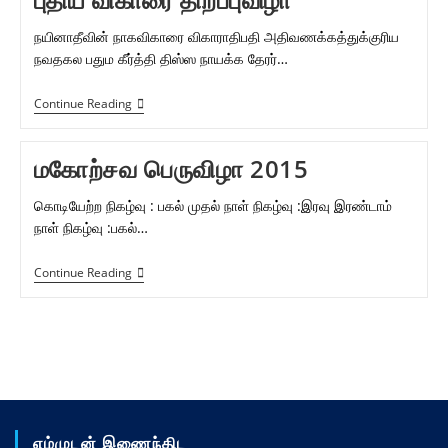
சூர
சம்ஹாரம்
நயினாதீவின் நாகவிகாரை விகாராதிபதி அதிவணக்கத்துக்குரிய
நவதகல பதும கீர்த்தி திஸ்ஸ நாயக்க தேரர்…
புதிய
Continue Reading
விகாரை
திறப்புவிழா
மகோற்சவ பெருவிழா 2015
கொடியேற்ற நிகழ்வு : பகல் முதல் நாள் நிகழ்வு :இரவு இரண்டாம்
நாள் நிகழ்வு :பகல்…
மகோற்சவ
Continue Reading
பெருவிழா
2015
எம்முடன் இணைந்திட