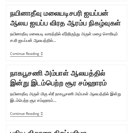
மிகு
ஸ்ரீ
நயினாதீவு மலையடிசபரி ஐயப்பன்
நாகபூஷணி
அம்பாள்
ஆலய ஐயப்ப விரத ஆரம்ப நிகழ்வுகள்
ஆலயத்தில்
இடம்பெற்ற
மஹா
நயினாதீவு மலையடி வாரத்தில் வீற்றிருந்து அருள் மழை சொரியும்
சிவராத்திரி
சபரி ஐயப்பன் ஆலயத்தில்…
நயினாதீவு
Continue Reading
மலையடிசபரி
ஐயப்பன்
ஆலய
நாகபூசணி அம்பாள் ஆலயத்தில்
ஐயப்ப
விரத
இன்று இடம்பெற்ற சூர சம்ஹாரம்
ஆரம்ப
நிகழ்வுகள்
நயினாதீவு அருள் மிகு ஸ்ரீ நாகபூசணி அம்பாள் ஆலயத்தில் இன்று
இடம்பெற்ற சூர சம்ஹாரம்…
நாகபூசணி
Continue Reading
அம்பாள்
ஆலயத்தில்
இன்று
புதிய விகாரை திறப்புவிழா
இடம்பெற்ற