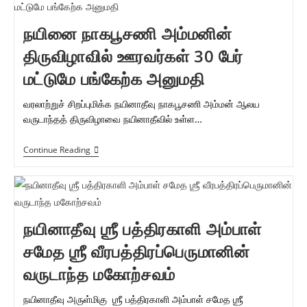
சமேத
ஶ்ரீ
நயினை நாகபூசணி அம்மனின்
வீரபத்திரசுவாமி
ஆலய
திருவிழாவில் ஊரவர்கள் 30 பேர்
சார்வரி
வருட
மட்டுமே பங்கேற்க அனுமதி
உயர்
திருவிழா
வரலாற்றுச் சிறப்புமிக்க நயினாதீவு நாகபூசணி அம்மன் ஆலய
வருடாந்தத் திருவிழாவை நயினாதீவில் உள்ள…
நயினை
Continue Reading
நாகபூசணி
அம்மனின்
திருவிழாவில்
ஊரவர்கள்
30
பேர்
நயினாதீவு ஶ்ரீ பத்திரகாளி அம்பாள்
மட்டுமே
பங்கேற்க
சமேத ஶ்ரீ வீரபத்திரப்பெருமானின்
அனுமதி
வருடாந்த மகோற்சவம்
நயினாதீவு அருள்மிகு ஶ்ரீ பத்திரகாளி அம்பாள் சமேத ஶ்ரீ