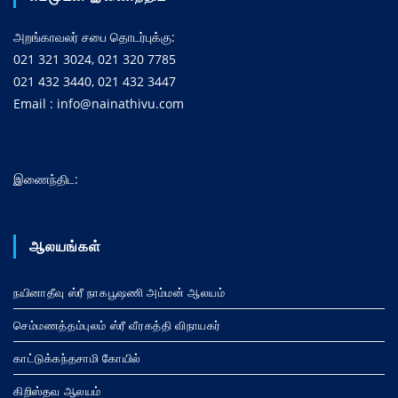
அறங்காவலர் சபை தொடர்புக்கு:
021 321 3024, 021 320 7785
021 432 3440, 021 432 3447
Email : info@nainathivu.com
இணைந்திட:
ஆலயங்கள்
நயினாதீவு ஸ்ரீ நாகபூஷணி அம்மன் ஆலயம்
செம்மணத்தம்புலம் ஸ்ரீ வீரகத்தி விநாயகர்
காட்டுக்கந்தசாமி கோயில்
கிறிஸ்தவ ஆலயம்