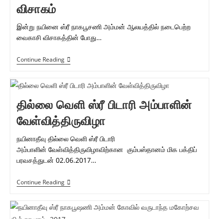
விசாகம்
இன்று நயினை ஸ்ரீ நாகபூசணி அம்மன் ஆலயத்தில் நடைபெற்ற
வைகாசி விசாகத்தின் போது…
நயினை
Continue Reading
ஸ்ரீ
நாகபூசணி
அம்மன்
ஆலயத்தில்
நடைபெற்ற
தில்லை வெளி ஸ்ரீ பிடாரி அம்பாளின்
வைகாசி
விசாகம்
வேள்வித்திருவிழா
நயினாதீவு தில்லை வெளி ஸ்ரீ பிடாரி
அம்பாளின் வேள்வித்திருவிழாவிற்கான கும்பஸ்தானம் மிக பக்திப்
பரவசத்துடன் 02.06.2017…
தில்லை
Continue Reading
வெளி
ஸ்ரீ
பிடாரி
அம்பாளின்