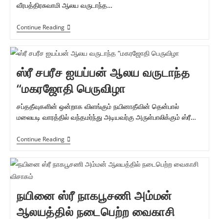
வீரபத்திரசுவாமி ஆலய வருடாந்த…
நயினாதீவு
Continue Reading
ஶ்ரீ
பத்திரகாளி
அம்பாள்
சமேத
ஶ்ரீ
ஸ்ரீ சபரீச ஐயப்பன் ஆலய வருடாந்த
வீரபத்திரப்பெருமானின்
வருடாந்த
“மகரஜோதி பெருவிழா
மகோற்சவம்
சப்ததீவுகளின் ஒன்றாக விளங்கும் நயினாதீவின் தென்பால்
மலையடி வாரத்தில் வந்தமர்ந்து அடியவர்கு அருள்பாலிக்கும் ஸ்ரீ…
ஸ்ரீ
Continue Reading
சபரீச
ஐயப்பன்
ஆலய
வருடாந்த
“மகரஜோதி
பெருவிழா
நயினை ஸ்ரீ நாகபூசணி அம்மன்
ஆலயத்தில் நடைபெற்ற வைகாசி