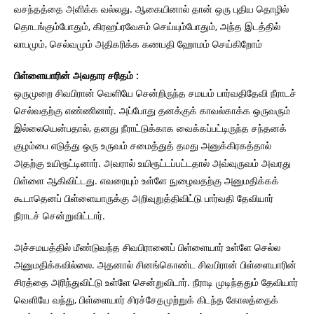
வசந்தத்தை அளிக்க வல்லது. ஆகையினால் தான் ஒரு புதிய தொழில்
தொடங்கும்போதும், கிரஹப்ரவேசம் செய்யும்போதும், அந்த இடத்தில்
லாபமும், செல்வமும் அதிகரிக்க கணபதி ஹோமம் செய்கிறோம்
பிள்ளையாரின் அவதார சரிதம் :
ஒருமுறை சிவபிரான் வெளியே சென்றிருந்த சமயம் பார்வதிதேவி நீராடச்
செல்வதற்கு எண்ணினார். அப்போது தனக்குக் காவல்காக்க ஒருவரும்
இல்லையென்பதால், தனது நீராட்டுக்காக வைக்கப்பட்டிருந்த சந்தனக்
குழம்பை எடுத்து ஒரு உருவம் சமைத்துத் தமது அனுக்கிரகத்தால்
அதற்கு உயிரூட்டினார். அவரால் உயிரூட்டப்பட்டதால் அவ்வுருவம் அவரது
பிள்ளை ஆகிவிட்டது. எவரையும் உள்ளே நுழைவதற்கு அனுமதிக்கக்
கூடாதெனப் பிள்ளையாருக்கு அறிவுறுத்திவிட்டு பார்வதி தேவியார்
நீராடச் சென்றுவிட்டார்.
அச்சமயத்தில் மீண்டுவந்த சிவபிரானைப் பிள்ளையார் உள்ளே செல்ல
அனுமதிக்கவில்லை. அதனால் சினங்கொண்ட சிவபிரான் பிள்ளையாரின்
சிரத்தை அரிந்துவிட்டு உள்ளே சென்றுவிடார். நீராடி முடிந்ததும் தேவியார்
வெளியே வந்து, பிள்ளையார் சிரச்சேதமுற்றுக் கிடந்த கோலத்தைக்