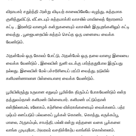
விநாயகர் சதுர்த்தி அன்று விடியற் காலையிலேயே எழுந்து, சுத்தமாக
குளித்துவிட்டு, வீட்டையும் சுத்தமாக்கி வாசலில் மாவிலைத் தோரணம்
கட்டி , இரண்டு வாழைக் கன்றுகளையும் வாசலின் இருபுறங்களிலும் கட்டி
வைத்து , பூஜையறையில் சுத்தம் செய்த ஒரு மனையை வைக்க
வேண்டும்.
அதன்மேல் ஒரு கோலம் போட்டு, அதன்மேல் ஒரு தலை வாழை இலையை
வைக்க வேண்டும் , இலையின் நுனி வடக்கு பார்த்ததுபோல இருப்பது
நல்லது. இலையின் மேல் பச்சரிசியைப் பரப்பி வைத்து, நடுவில்
களிமண்ணாலான பிள்ளையாரை வைக்க வேண்டும்.
பூமியிலிருந்து உருவான எதுவும் பூமிக்கே திரும்பப் போகவேண்டும் என்ற
தத்துவம்தான் களிமண் பிள்ளையார். களிமண் மட்டும்தான்
என்றில்லாமல், உலோகம், கற்சிலை விக்ரகங்களையும் வைக்கலாம். பத்ர
புஷ்பம் எனப்படும் பல்வகைப் பூக்கள் கொண்ட கொத்து, எருக்கம்பூ
மாலை, அருகம்புல், சாமந்தி, மல்லி என்று எத்தனை வகை பூக்களை
வாங்க முடியுமோ, அவரவர் வசதிக்கேற்ப வாங்கிக் கொள்ளலாம்.