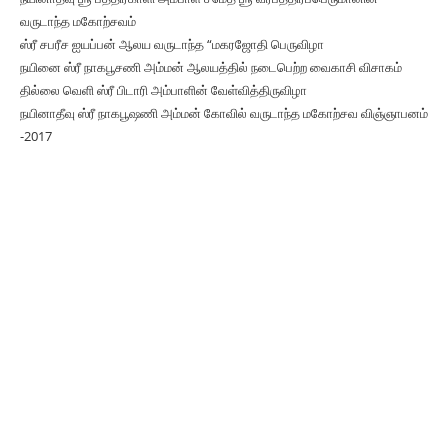
வருடாந்த மகோற்சவம்
ஸ்ரீ சபரீச ஐயப்பன் ஆலய வருடாந்த “மகரஜோதி பெருவிழா
நயினை ஸ்ரீ நாகபூசணி அம்மன் ஆலயத்தில் நடைபெற்ற வைகாசி விசாகம்
தில்லை வெளி ஸ்ரீ பிடாரி அம்பாளின் வேள்வித்திருவிழா
நயினாதீவு ஸ்ரீ நாகபூஷணி அம்மன் கோவில் வருடாந்த மகோற்சவ விஞ்ஞாபனம்
-2017