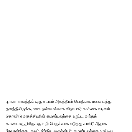
புராண காலத்தில் ஒரு சமயம் அகத்தியர் பொதிகை மலை வந்து,
தவத்திலிருக்க, உலக நன்மைக்காக விநாயகர் காக்கை வடிவம்
கொண்டு அகத்தியரின் கமண்டலத்தை உருட்ட, அந்தக்
கமண்டலத்திலிருக்கும் நீர் பெருக்காக எடுத்து காவிரி ஆறாக
பிரவாகித்தது. தவம் நீங்கிய அகத்தியர், கமண்டலத்தை உருட்டிய