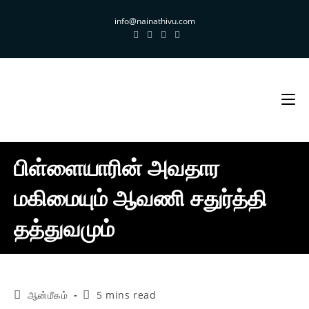
Skip
info@nainathivu.com
to
content
பிள்ளையாரின் அவதார
மகிமையும் ஆவணி சதுர்த்தி
தத்துவமும்
Post
Reading
ஆன்மீகம்
5 mins read
category:
time: