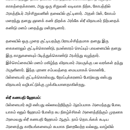
காகத்தைக்காண, அது ஒரு சிறுவன் வடிவாக நிற்க, கோபத்தில்
அகத்தியர் அச்சிறுவனின் தலையில் குட்டினார். அதன் பின், கோபம்
மறைந்து தனது ஞானக் கண் திறக்க அங்கே ஸ்ரீ விநாயகர் நிற்பதைக்
கண்டு மனம் பதைத்து மன்றாடினார்.
தலையில் ஒரு முறை குட்டியதற்கு பிராயச்சித்தமாக தனது இரு
கைகளாலும் குட்டிக்கொண்டு, நமஸ்காரம் செய்யும் பாவனையில் தனது
இரு காதுகளையும் பிடித்துக்கொண்டு அமர்ந்து எழுந்தார்.
இச்செய்கையில் மனம் மகிழ்ந்த விநாயகர் அவருக்கு பல வரங்கள் தந்து
அருளினார். இந்த புராண சம்பவத்தை மையமாகக் கொண்டே
பிள்ளையார் குட்டிக்கொள்வது, தோப்புக்கரணம் போடுவது என்பது
விநாயகர் வழிபாட்டுக்கு முக்கியமானதாகின்றது.
ஸ்ரீ கணபதி ஹோமம்:
பிள்ளையார் சுழி என்பது எல்லாவற்றிற்கும் ஆரம்பமாக அமைந்தது போல,
யாகம் எனும் ஹோமம் போன்ற சுப நிகழ்ச்சிகள் அனைத்திற்கும் முதலாக
அமைவது ஸ்ரீ கணபதி ஹோமம் ஆகும். நாம் தொடங்கக் கூடிய
அனைத்து காரியங்களையும் சுபமாக நிறைவேற்ற வல்லது, வாழ்வில்