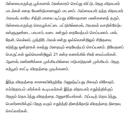
பிள்ளையாருக்கு பூக்களால் அலங்காரம் செய்து விட்டு, பிறகு விநாயகர்
பாடல்கள் எதை வேண்டுமானாலும் பாடலாம். அவ்வையார் தந்த விநாயகர்
அகவல், காரிய சித்தி மாலை படிப்பது விசேஷமான பலன்களைத் தரும்.
பிள்ளையாருக்கு கொழுக்கட்டை மட்டுமில்லாமல், அவரவர் வசதிக்கேற்ப
எள்ளுருண்டை, பாயசம், வடை என்றும் நைவேத்யம் செய்யலாம். பால்,
தேன், வெல்லம், முந்திரி, அவல் என்று ஒவ்வொன்றிலும் சிறிதளவு
எடுத்து ஒன்றாகக் கலந்து அதையும் நைவேத்யம் செய்யலாம். நிவேதனப்
பொருட்கள் ஒவ்வொன்றிலும் 21 என்ற கணக்கில் சிலர் வைப்பார்கள்.
ஆனால், எண்ணிக்கை முக்கியமில்லை; ஈடுபாடுதான் முக்கியம். பிறகு
கற்பூரம் காட்டி விரதத்தை முடிக்கலாம்.
இந்த விரதத்தை காலையிலிருந்தே அனுஷ்டிப்பது மிகவும் விசேஷம்.
சம்பிரதாயம் பார்க்கக் கூடியவர்கள் இந்த விநாயகர் சதுர்த்திக்குப்
பிறகும் தொடர்ந்து விரதத்தை அனுசரிப்பார்கள். அப்படித் தொடர்ந்து,
பௌர்ணமிக்குப் பிறகு வரும் சதுர்த்தி தினத்தோடு விரதத்தை நிறைவு
செய்வார்கள்.