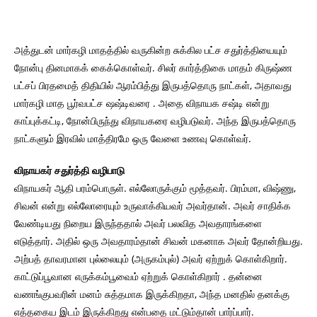
அத்துடன் மார்கழி மாதத்தில் வருகின்ற சுக்கில பட்ச சதுர்த்தியையும்
நோன்பு தினமாகக் கைக்கொள்வர். சிலர் கார்த்திகை மாதம் கிருஷ்ண
பட்சப் பிரதமைத் திதியில் ஆரம்பித்து இருபத்தொரு நாட்கள், அதாவது
மார்கழி மாத பூர்வபட்ச ஷஷ்டிவரை . அதை விநாயக சஷ்டி என்று
காப்புக்கட்டி, நோன்பிருந்து விநாயகரை வழிபடுவர். அந்த இருபத்தொரு
நாட்களும் இரவில் மாத்திரமே ஒரு வேளை உணவு கொள்வர்.
விநாயகர் சதுர்த்தி வழிபாடு
விநாயகர் ஆதி பரம்பொருள். எல்லோருக்கும் மூத்தவர். பிரம்மா, விஷ்ணு,
சிவன் என்று எல்லோரையும் உருவாக்கியவர் அவர்தான். அவர் சாதிக்க
வேண்டியது நிறைய இருந்ததால் அவர் பலவித அவதாரங்களை
எடுத்தார். அதில் ஒரு அவதாரம்தான் சிவன் மகனாக அவர் தோன்றியது.
அற்பத் தாவரமான புல்லையும் (அருகம்புல்) அவர் ஏற்றுக் கொள்கிறார்.
காட்டுப்பூவான எருக்கம்பூவைம் ஏற்றுக் கொள்கிறார் . தன்னை
வணங்குபவரின் மனம் சுத்தமாக இருக்கிறதா, அந்த மனதில் தனக்கு
எத்தகைய இடம் இருக்கிறது என்பதை மட்டும்தான் பார்ப்பார்.