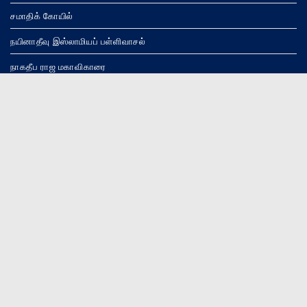
சமாதிக் கோயில்
நயினாதீவு இஸ்லாமியப் பள்ளிவாசல்
நாகதீப ராஜ மகாவிகாரை
வீரபத்திரசுவாமி ஆலயம்
புகழ்பெற்ற நம்மவர்கள்
நாகமணிப் புலவர்
நயினை ஸ்ரீமத் முத்துக்குமாரசுவாமிகள்
சிவத்திரு.க.இராமச்சந்திரனார்
சிவஸ்ரீ வை.மு.பரமசாமிக்குருக்கள்
நயினைக் கவிஞர் ஆ .இராமுப்பிள்ளை (கஸ்தூரி)
பண்டிதர். கந்தசாமி குகதாசன்