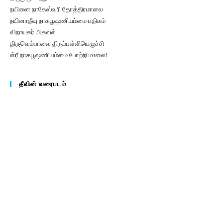
நயினை நாகேஸ்வரி தோத்திரமாலை
நயினாதீவு நாகபூஷணியம்மை பதிகம்‌
விநாயகர் அகவல்
திருவெம்பாவை திருப்பள்ளியெழுச்சி
ஸ்ரீ நாகபூஷணியம்மை போற்றி மாலை!
தீவின் வரைபடம்