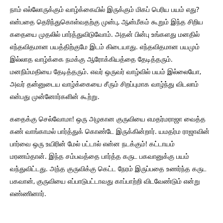
நாம் எல்லோருக்கும் வாழ்க்கையில் இருக்கும் மிகப் பெரிய பயம் எது?
என்பதை தெரிந்துகொள்வதற்கு முன்பு, ஆன்மீகம் கூறும் இந்த சிறிய
கதையை முதலில் பார்த்துவிடுவோம். அதன் பின்பு உங்களது மனதில்
எந்தவிதமான பயத்திற்குமே இடம் கிடையாது. எந்தவிதமான பயமும்
இல்லாத வாழ்க்கை நமக்கு ஆரோக்கியத்தை தேடித்தரும்.
மனநிம்மதியை தேடித்தரும். எவர் ஒருவர் வாழ்வில் பயம் இல்லையோ,
அவர் தன்னுடைய வாழ்க்கையை சீரும் சிறப்புமாக வாழ்ந்து விடலாம்
என்பது முன்னோர்களின் கூற்று.
கதைக்கு செல்வோமா! ஒரு அழகான குருவியை எமதர்மராஜா வைத்த
கண் வாங்காமல் பார்த்துக் கொண்டே இருக்கின்றார். யமதர்ம ராஜாவின்
பார்வை ஒரு உயிரின் மேல் பட்டால் என்ன நடக்கும்! கட்டாயம்
மரணம்தான். இந்த சம்பவத்தை பார்த்த கருட பகவானுக்கு பயம்
வந்துவிட்டது. அந்த குருவிக்கு கெட்ட நேரம் இருப்பதை உணர்ந்த கருட
பகவான், குருவியை எப்பாடுபட்டாவது காப்பாற்றி விடவேண்டும் என்று
எண்ணினார்.