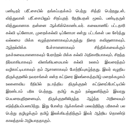
பண்டிதர் பரீட்சையில் தங்கப்பதக்கம் பெற்று சித்தி பெற்றதுடன்,
வித்துவான் பரீட்சையிலும் சிறப்புறத் தேறியதன் மூலம், பண்டிதருள்
வித்துவானாக தன்னை ஆக்கிக்கொண்டவர். கலைமாணிப் பட்டதாரி
கல்வி டிப்ளோமா, முறைக்கல்வி டிப்ளோமா என்று பட்டங்கள் பல சேர்த்து
வல்லமை மிக்க எழுத்தாளனாகவும்,கருத்து நிறை கவிஞனாகவும்,
ஆற்றல்மிக்க பேச்சாளனாகவும் சிந்திக்கவைக்கும்
நகச்சுவையாளனாகவும் பேராற்றல் மிக்க கல்வி அதிகாரியாகவும், சிறந்த
நிர்வாகியாகவும் விளங்கியமையால் கல்வி உலகம் இவரைத்தம்
வழிகாட்டியாகவும் தம் ஆசானாகவும் போற்றிப்புகழ்ந்தது. இவர் எழுதிய
திருக்குறளில் நவரசங்கள் என்ற கட்டுரை இலங்கைத்தமிழ் மறைக்கழகம்
உலகளாவிய ரீதியில் நடாத்திய திருக்குறள் கட்டுரைப்போட்டியில்
இரண்டாம் பரிசு பெற்றது. தமிழ் கூறும் நல்லுலகிற்கும் இவரது
பெயரையுதிறனையும், திருக்குறளிலிருந்த ஆழ்ந்த அறிவையும்
எடுத்தியம்பலாயிற்று. இது போன்ற ஆக்கங்கள் பலவற்றிற்கு பரிசுகள் பல
பெற்று தழிழுக்கும் தமிழ் இலக்கியத்திற்கும் இவர் ஆற்றிய தொண்டு
காலத்தால் அழியாததாகும்.