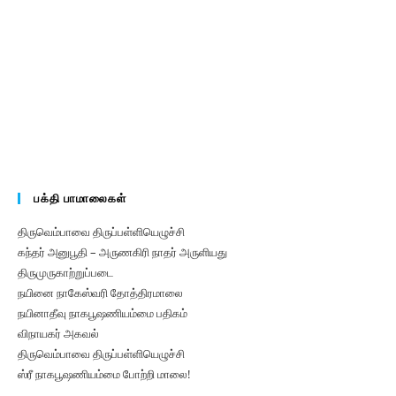
பக்தி பாமாலைகள்
திருவெம்பாவை திருப்பள்ளியெழுச்சி
கந்தர் அனுபூதி – அருணகிரி நாதர் அருளியது
திருமுருகாற்றுப்படை
நயினை நாகேஸ்வரி தோத்திரமாலை
நயினாதீவு நாகபூஷணியம்மை பதிகம்‌
விநாயகர் அகவல்
திருவெம்பாவை திருப்பள்ளியெழுச்சி
ஸ்ரீ நாகபூஷணியம்மை போற்றி மாலை!