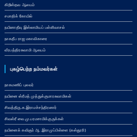
கிறிஸ்தவ ஆலயம்
சமாதிக் கோயில்
நயினாதீவு இஸ்லாமியப் பள்ளிவாசல்
நாகதீப ராஜ மகாவிகாரை
வீரபத்திரசுவாமி ஆலயம்
புகழ்பெற்ற நம்மவர்கள்
நாகமணிப் புலவர்
நயினை ஸ்ரீமத் முத்துக்குமாரசுவாமிகள்
சிவத்திரு.க.இராமச்சந்திரனார்
சிவஸ்ரீ வை.மு.பரமசாமிக்குருக்கள்
நயினைக் கவிஞர் ஆ .இராமுப்பிள்ளை (கஸ்தூரி)