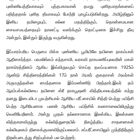
புண்ணியத்தீவாகவும் புத்தபகாவான் தமது புனிதபாதங்களைப்
பதித்ததால் புனித தீவாகவும் போற்றி புகழப்படுகின்றது. அமிழ்தினும்
இனிய தமிழையும், எல்லா மதத்திற்கும், தொன்மையான
சைவசமயத்தையும் தாலாட்டி வளர்க்கும் தொட்டிலாக இச்சிறு தீவு
அன்றும், இன்றும் இருந்து வருகின்றது.
இப்பாரம்பரிய பெருமை மிக்க புண்ணிய பூமியிலே நயினை நாகம்பாள்
ஆதீனகர்த்தா. பரமலிங்கம் கந்தசாமி, வரகவி நாகமணிப்புலவரின் மகள்
நாகரெத்தினம் ஆகிய இவ்விருவரும் செய்த தவப்பயனாக 1925ம்
ஆண்டு சித்திரைத்திங்கள் 17ம் நாள் அமரர் குகதாசன் அவர்கள்
அருமருந்தன்ன மைந்தனாக இம்மண்ணிற் பிறந்தார்.இவர் தம்
ஆரம்பக்கல்வியை நயினை ஸ்ரீ நாகபூஷனி வித்தியாலயத்தில் கற்று
தனது இடைவிடா முயற்சியால் ஆசிரிய பரீட்சையில் சித்தி பெற்று பயிற்சி
பெற்ற ஆசிரியனாக பலாலி ஆசிரிய பயிற்சிக் கலாசாலையிலிருந்து
வெளியேறினார். அன்று முதல் நல்லாசானாக இலக்கிய, இலக்கண
வித்தகராவிருந்து கல்வித்துறையில் நிகழ்த்திய சாதனைகள்
கல்வியுலகம் திகைக்குமளவிற்குப்பலவாம். எப்பரீட்சையிலும் முந்திநிற்கும்
திறன்படைத்து சிறப்புக்கள் பல பெற்றார்.