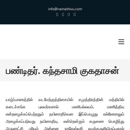
Skip
info@nainathivu.com
to
content
பண்டிதர். கந்தசாமி குகதாசன்
யாழ்ப்பாணத்தில் வடமேற்குத்திசையில் சமுத்திரத்தின் மத்தியில்
கடைச்சங்க புலவர்களால் மணிபல்லவம், மணித்தீவு
என்றழைக்கப்பெற்றதும் நயினாதீவென இப்பொழுது எல்லோராலும்
அழைக்கப்படுவது நயினாதீவு. என்றென்றும் கருணை பொழிந்து
அருளாட்சி புரியும் அன்னை நாகேஸ்வரி எழுந்தருளியிருப்பதால்