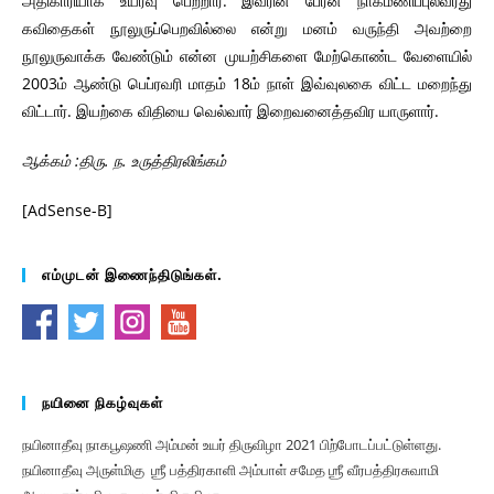
அதிகாரியாக உயர்வு பெற்றார். இவரின் பேரன் நாகமணிப்புலவரது
கவிதைகள் நூலுருப்பெறவில்லை என்று மனம் வருந்தி அவற்றை
நூலுருவாக்க வேண்டும் என்ன முயற்சிகளை மேற்கொண்ட வேளையில்
2003ம் ஆண்டு பெப்ரவரி மாதம் 18ம் நாள் இவ்வுலகை விட்ட மறைந்து
விட்டார். இயற்கை விதியை வெல்வார் இறைவனைத்தவிர யாருளார்.
ஆக்கம் :திரு. ந. உருத்திரலிங்கம்
[AdSense-B]
எம்முடன் இணைந்திடுங்கள்.
நயினை நிகழ்வுகள்
நயினாதீவு நாகபூஷணி அம்மன் உயர் திருவிழா 2021 பிற்போடப்பட்டுள்ளது.
நயினாதீவு அருள்மிகு ஶ்ரீ பத்திரகாளி அம்பாள் சமேத ஶ்ரீ வீரபத்திரசுவாமி