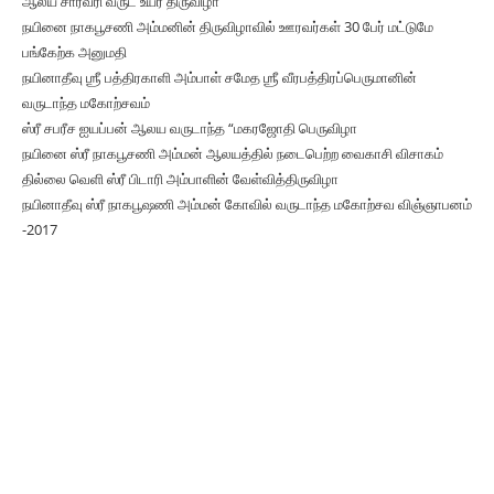
ஆலய சார்வரி வருட உயர் திருவிழா
நயினை நாகபூசணி அம்மனின் திருவிழாவில் ஊரவர்கள் 30 பேர் மட்டுமே
பங்கேற்க அனுமதி
நயினாதீவு ஶ்ரீ பத்திரகாளி அம்பாள் சமேத ஶ்ரீ வீரபத்திரப்பெருமானின்
வருடாந்த மகோற்சவம்
ஸ்ரீ சபரீச ஐயப்பன் ஆலய வருடாந்த “மகரஜோதி பெருவிழா
நயினை ஸ்ரீ நாகபூசணி அம்மன் ஆலயத்தில் நடைபெற்ற வைகாசி விசாகம்
தில்லை வெளி ஸ்ரீ பிடாரி அம்பாளின் வேள்வித்திருவிழா
நயினாதீவு ஸ்ரீ நாகபூஷணி அம்மன் கோவில் வருடாந்த மகோற்சவ விஞ்ஞாபனம்
-2017