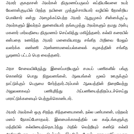
அமரர் குகதாசன் அவர்கள் திருமணப்பருவம் எய்தியவேளை உயர்
வேளான்குடியில் பிறந்த நயினை முத்துச்சாமியார் வழியில் தோன்றிய
பொலிசார் என்று அழைக்கப்பெற்ற அமரர் ஆறுமுகம் சின்னக்குட்டி
அவர்களும் இவர்தம் துனைவியார் தங்கமுத்து அவர்களும் தமது அன்பு
மகளார் பார்வதியை திருமணம் செய்வித்து மகிழ்ந்தனர். கல்வி கரையில்
என்பதை உணர்ந்த அமரர் மனைவியாரது சங்கீத அறிவை மேலும்
வளர்க்க எண்ணி அண்ணாமலைப்பல்கலைக் கழகத்தின் சங்கீத
பூஷணம் பட்டம் பெற வைத்தனர்.
அரச சேவையிலிருந்து இளைப்பாறியதும் சமயப் பணிகளில் பங்கு
கொண்டு பொது நிறுவனங்கள், ஆலயங்கள் மூலம் ஊருக்கும்
நாட்டுக்கும் பெருமை சேர்த்தார்.அம்பாள் ஆலயத்தின் நிறைவேற்று
அலுவலாகவும் பணிபுரிந்து அப்பணியைத்திறம்படச்செய்து
பாராட்டுக்களையும் பெற்றுக்கொண்டார்.
அமரர் அவர்கள் ஒரு சிறந்த சிந்தனையாளன், நல்ல பண்பாளன், மற்றவர்
மனம் நோகப்பேசாதவர். இளமைக்காலத்தில் பல கஷ்டங்களுக்கு
மத்தியில் கல்வியைத்தொடர்ந்து அதில் வெற்றியும் கண்டு கல்வி